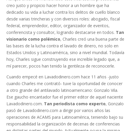
creo justo y propicio hacer honor a un hombre que ha
dedicado su vida a luchar contra los delitos de cuello blanco
desde varias trincheras y con diversos roles: abogado, fiscal
federal, emprendedor, editor, organizador de eventos,
conferencista y consultor, logrando destacarse en todos.
Tan
visionario como polémico
, Charles creó una buena parte de
las bases de la lucha contra el lavado de dinero, no solo en
Estados Unidos y Latinoamérica, sino a nivel mundial. Todavía
hoy, Charles sigue construyendo ese increíble legado que, a
mí parecer, pocos han tenido la gentileza de reconocerle.
Cuando empecé en Lavadodinero.com hace 11 años -justo
cuando Charles me contrató- tuve la oportunidad de conocer
a otro grande del antilavado latinoamericano: Gonzalo Vila.
Ese gaucho encantador fue el primer editor de aquel naciente
Lavadodinero.com.
Tan periodista como experto
, Gonzalo
pasó de Lavadodinero.com a dirigir por varios años las
operaciones de ACAMS para Latinoamérica, teniendo bajo su
responsabilidad la organización de decenas de conferencias
en distintas partes del mundo. Actualmente ocupa la misma