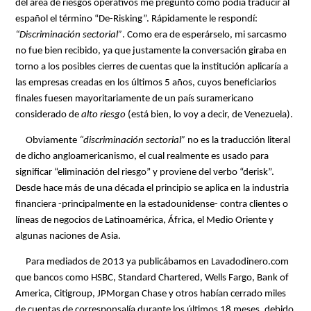
del área de riesgos operativos me preguntó cómo podía traducir al
español el término “De-Risking”. Rápidamente le respondí:
“Discriminación sectorial”
. Como era de esperárselo, mi sarcasmo
no fue bien recibido, ya que justamente la conversación giraba en
torno a los posibles cierres de cuentas que la institución aplicaría a
las empresas creadas en los últimos 5 años, cuyos beneficiarios
finales fuesen mayoritariamente de un país suramericano
considerado de
alto riesgo
(está bien, lo voy a decir, de Venezuela).
Obviamente
“discriminación sectorial”
no es la traducción literal
de dicho angloamericanismo, el cual realmente es usado para
significar “eliminación del riesgo” y proviene del verbo “derisk”.
Desde hace más de una década el principio se aplica en la industria
financiera -principalmente en la estadounidense- contra clientes o
líneas de negocios de Latinoamérica, África, el Medio Oriente y
algunas naciones de Asia.
Para mediados de 2013 ya publicábamos en Lavadodinero.com
que bancos como HSBC, Standard Chartered, Wells Fargo, Bank of
America, Citigroup, JPMorgan Chase y otros habían cerrado miles
de cuentas de corresponsalía durante los últimos 18 meses, debido