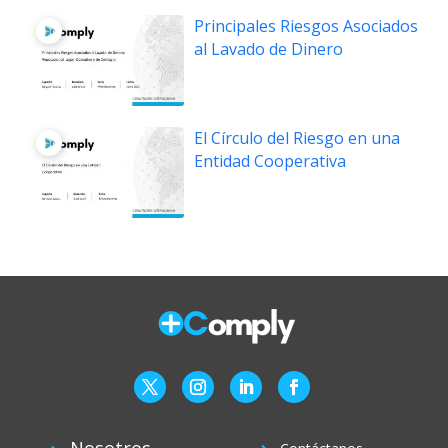
Principales Riesgos Asociados
al Lavado de Dinero
El Círculo del Riesgo en una
Entidad Cooperativa
Nosotros