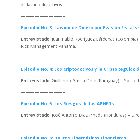
de lavado de activos.
—————————–
Episodio No. 3: Lavado de Dinero por Evasión Fiscal v
Entrevistado
: Juan Pablo Rodríguez Cárdenas (Colombia)
Rics Management Panamá.
—————————–
Episodio No. 4: Los Criptoactivos y la CriptoRegulaci
Entrevistado
: Guillermo García Orué (Paraguay) – Socio 
—————————–
Episodio No. 5: Los Riesgos de las APNFDs
Entrevistado
: José Antonio Díaz Pineda (Honduras) – Dir
—————————–
Episodio No. 6: Delitos Cibernéticos Financieros