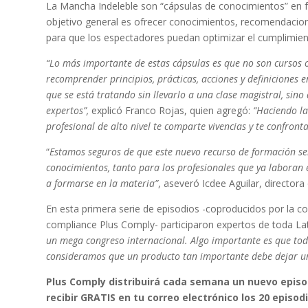
La Mancha Indeleble son “cápsulas de conocimientos” en fo
objetivo general es ofrecer conocimientos, recomendacion
para que los espectadores puedan optimizar el cumplimien
“Lo más importante de estas cápsulas es que no son cursos 
recomprender principios, prácticas, acciones y definiciones 
que se está tratando sin llevarlo a una clase magistral, si
expertos”,
explicó Franco Rojas, quien agregó:
“Haciendo la
profesional de alto nivel te comparte vivencias y te confronta
“
Estamos seguros de que este nuevo recurso de formación se
conocimientos, tanto para los profesionales que ya laboran
a formarse en la materia”
, aseveró Icdee Aguilar, director
En esta primera serie de episodios -coproducidos por la c
compliance Plus Comply- participaron expertos de toda L
un mega congreso internacional. Algo importante es que to
consideramos que un producto tan importante debe dejar u
Plus Comply distribuirá cada semana un nuevo episod
recibir GRATIS en tu correo electrónico los 20 episod