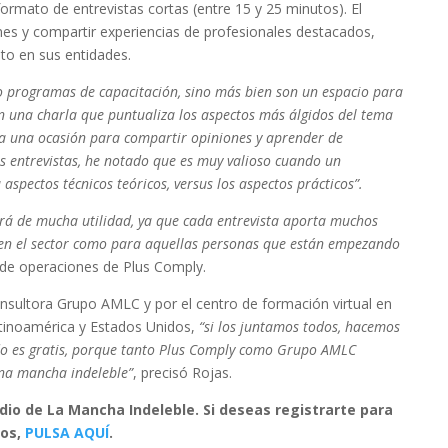
rmato de entrevistas cortas (entre 15 y 25 minutos). El
es y compartir experiencias de profesionales destacados,
to en sus entidades.
o programas de capacitación, sino más bien son un espacio para
en una charla que puntualiza los aspectos más álgidos del tema
no a una ocasión para compartir opiniones y aprender de
s entrevistas, he notado que es muy valioso cuando un
 aspectos técnicos teóricos, versus los aspectos prácticos”.
rá de mucha utilidad, ya que cada entrevista aporta muchos
 en el sector como para aquellas personas que están empezando
a de operaciones de Plus Comply.
onsultora Grupo AMLC y por el centro de formación virtual en
atinoamérica y Estados Unidos,
“si los juntamos todos, hacemos
do es gratis, porque tanto Plus Comply como Grupo AMLC
na mancha indeleble”
, precisó Rojas.
io de La Mancha Indeleble. Si deseas registrarte para
ios,
PULSA AQUÍ
.